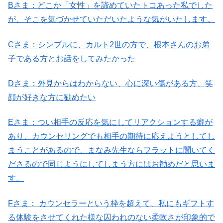
Bさま：どこか「女性」を諦めていたトコあった私でした
が、そこを気づかせていただいたような気がいたします。
Cさま：シンプルに、カルト2世の方で、根本さんのお弟
子である方とお話をしてみたかった
Dさま：外見からはわからない、心に深い傷がある方、笑
顔が好きな方に勧めたい
Eさま：つい相手の反応を気にしてリアクションする癖が
あり、カウンセリングでも相手の期待に応えようとしてし
まうことがあるので、まなみ先生ならフラットに聞いてく
ださるので同じようにしてしまう方にはお勧めだと思いま
す。
Fさま： カウンセラーという枠を超えて、私にもギフトす
る体験をさせてくれた様な囚われのない柔軟さが印象的で