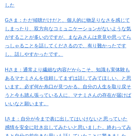
した
Gさま：ただ傾聴だけだと、個人的に物足りなさを感じて
しまったり、双方向なコミュニケーションがないような気
がすることが多いのですが、まなみさんは意見や思ってら
っしゃることを話してくださるので、有り難かったです
し、話しやすかったです。
Hさま：通常より繊細な内容だからこそ、知識も実体験も
あるマナミさんを信頼してまずは話してみてほしい、と思
います。必ず何か糸口が見つかる。自分の人生を取り戻そ
うと今も踏ん張っている人に、マナミさんの存在が届けば
いいなと願います。
Iさま：自分が今まで表に出してはいけないと思っていた
感情を安全に吐き出してみたいと思いました。終わってみ
ると自分の前向きな思いも話していたことに驚きました。