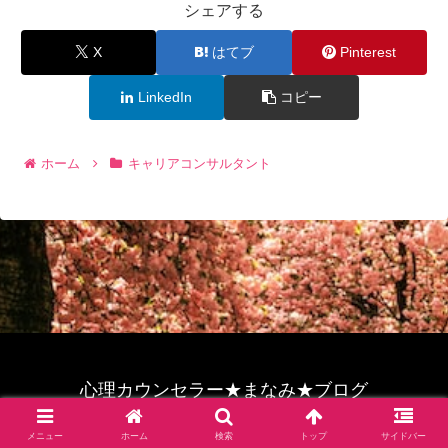
シェアする
X
はてブ
Pinterest
LinkedIn
コピー
ホーム
キャリアコンサルタント
心理カウンセラー★まなみ★ブログ
© 2022 心理カウンセラー★まなみ★ブログ.
メニュー
ホーム
検索
トップ
サイドバー